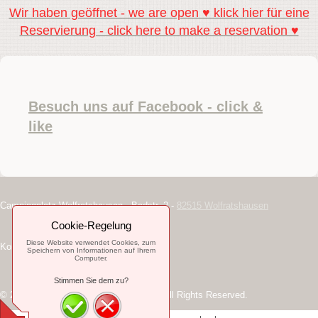
Wir haben geöffnet - we are open ♥ klick hier für eine
Reservierung - click here to make a reservation ♥
Besuch uns auf Facebook - click &
like
Campingplatz Wolfratshausen - Badstr. 2 -
82515 Wolfratshausen
Cookie-Regelung
Diese Website verwendet Cookies, zum
Kontakt: contact(at)campingbayern.de
Speichern von Informationen auf Ihrem
Computer.
Stimmen Sie dem zu?
© 2014. Campingplatz Wolfratshausen. All Rights Reserved.